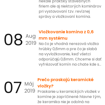
nekalé praktiky stavebných
firiem ale aj niektorých kominárov
pri vystavovaní tzv. revíznej
správy a vložkovaní komína.
08
Vložkovanie komína z 0,6
Aug
mm systému
2019
Na čo je vhodná nerezová vložka
hrúbky 0,6mm a pre čo je slabá
na vyvložkovanie, keď všetci
odporúčajú 0,8mm. Chceme si dať
vyfrézovať komín na chate kde sa
kúri tak 30 krát do roka. Je vložka
o hrúbke 0,6mm postačujúca?
07
Prečo praskajú keramické
Máj
vložky?
2019
Praskanie u keramických vložiek v
komíne je zapríčinené hlavne tým,
že keramika nie je odolná na