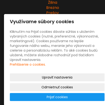
Žilina
Brezno
Prešov
Zvolen
Využívame súbory cookies
Martin
Bytča
Kliknutím na Prijať cookies dávate súhlas s uložením
vybraných cookies (nutné, preferenčné, výkonnostné,
marketingové). Cookies používame na lepšie
fungovanie nášho webu, meranie jeho výkonnosti a
cielenie a personalizáciu reklám. To aké cookies budú
uložené, môžete slobodne rozhodnúť pod tlačidlom
Upraviť nastavenia.
Prehlásenie o cookies.
Upraviť nastavenia
Odmietnuť cookies
Prijať cookies