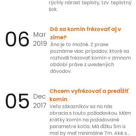
rýchly nárast teploty, tzv. teplotný
šok.
06
Dá sa komín frézovať aj v
Mar
zime?
2019
Áno je to možné. Z praxe
poznáme viac prípadov, ktoré sa
rozhodli frézovať komín v zimnom
období práve z uvedených
dôvodov.
05
Chcem vyfrézovať a predĺžiť
Dec
komín
2017
Veľa zákazníkov sa na nás
obracia s touto požiadavkou. Mám
krátky komín na požadované
parametre kotla. Má dĺžku 5m a
mal by mať minimálne 7m. Aké sú