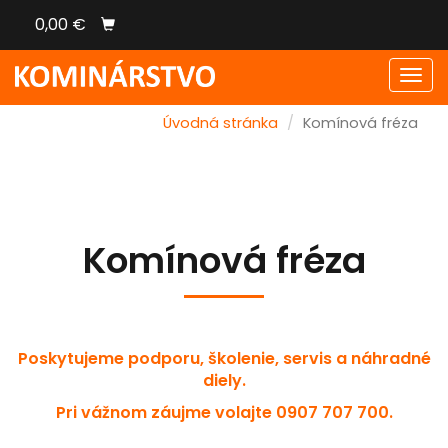
0,00 €
Men
Úvodná stránka
Komínová fréza
Komínová fréza
Poskytujeme podporu, školenie, servis a náhradné
diely.
Pri vážnom záujme volajte 0907 707 700.