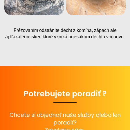
Frézovaním odstránite decht z komína, zápach ale
aj
fľakatenie
stien ktoré vzniká priesakom dechtu v murive.
Potrebujete poradiť ?
Chcete si objednať naše služby alebo len
poradiť?