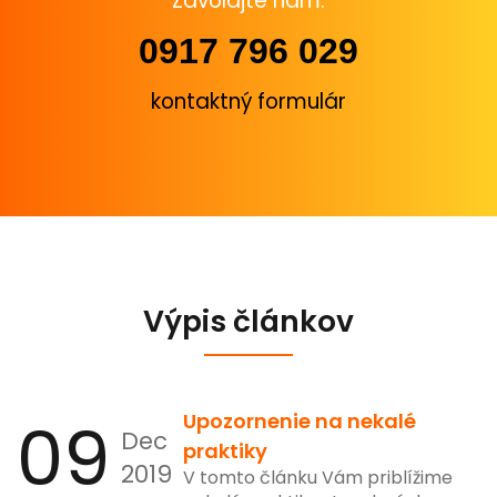
Zavolajte nám.
0917 796 029
kontaktný formulár
Výpis článkov
09
Upozornenie na nekalé
Dec
praktiky
2019
V tomto článku Vám priblížime