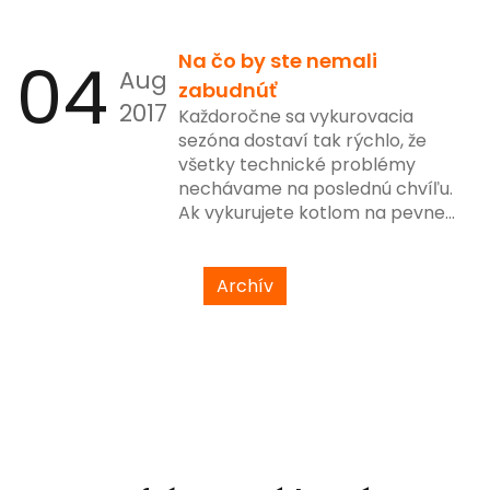
možnosti?
04
Na čo by ste nemali
Aug
zabudnúť
2017
Každoročne sa vykurovacia
sezóna dostaví tak rýchlo, že
všetky technické problémy
nechávame na poslednú chvíľu.
Ak vykurujete kotlom na pevne
palivo, alebo plynom práve pre
Vás je určený tento článok.
Archív