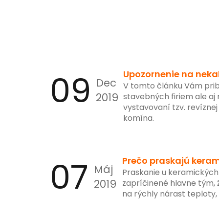
09
Upozornenie na nekal
Dec
V tomto článku Vám prib
2019
stavebných firiem ale aj
vystavovaní tzv. revíznej
komína.
07
Prečo praskajú keram
Máj
Praskanie u keramických 
2019
zapríčinené hlavne tým, 
na rýchly nárast teploty, 