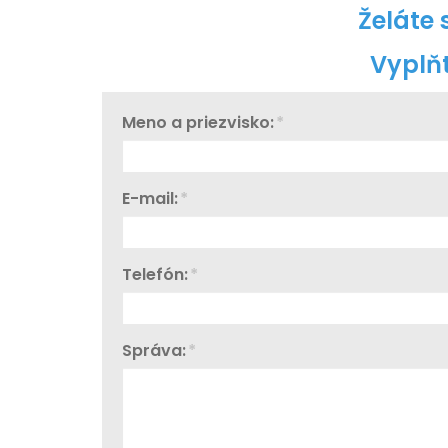
Želáte
Vyplň
Meno a priezvisko:
*
E-mail:
*
Telefón:
*
Správa:
*