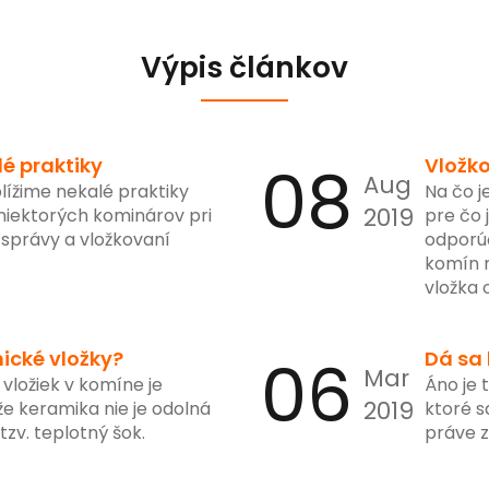
Výpis článkov
é praktiky
08
Vložk
Aug
lížime nekalé praktiky
Na čo 
2019
 niektorých kominárov pri
pre čo 
 správy a vložkovaní
odporú
komín n
vložka
ické vložky?
06
Dá sa 
Mar
vložiek v komíne je
Áno je 
2019
že keramika nie je odolná
ktoré s
tzv. teplotný šok.
práve 