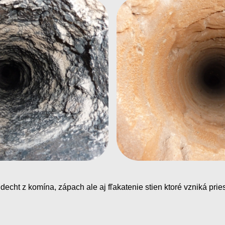
 decht z komína, zápach ale aj
fľakatenie
stien ktoré vzniká pri