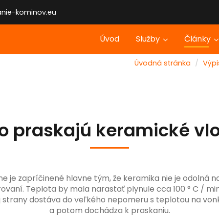
anie-kominov.eu
Úvod
Služby
Články
Úvodná stránka
Výpi
o praskajú keramické vl
 je zapríčinené hlavne tým, že keramika nie je odolná na 
urovaní. Teplota by mala narastať plynule cca 100 ° C / mi
j strany dostáva do veľkého nepomeru s teplotou na vonka
a potom dochádza k praskaniu.