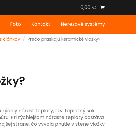
0,00 €
Foto
Kontakt
Nerezové systémy
s článkov
Prečo praskajú keramické vložky?
ožky?
rýchly nárast teploty, tzv. teplotný šok.
nútu. Pri rýchlejšom náraste teploty dostáva
jšej strane, čo vyvolá pnutie v stene vložky