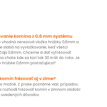
ovanie komína z 0,6 mm systému
je vhodná nerezová vložka hrúbky 0,6mm a
je slabá na vyvložkovanie, keď všetci
čajú 0,8mm. Chceme si dať vyfrézovať
a chate kde sa kúri tak 30 krát do roka. Je
 o hrúbke 0,6mm postačujúca?
komín frézovať aj v zime?
to možné. Z praxe poznáme viac prípadov,
a rozhodli frézovať komín v zimnom období
z uvedených dôvodov.