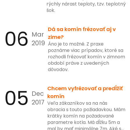
rýchly nárast teploty, tzv. teplotný
šok.
06
Dá sa komín frézovať aj v
Mar
zime?
2019
Áno je to možné. Z praxe
poznáme viac prípadov, ktoré sa
rozhodli frézovať komín v zimnom
období práve z uvedených
dôvodov.
05
Chcem vyfrézovať a predĺžiť
Dec
komín
2017
Veľa zákazníkov sa na nás
obracia s touto požiadavkou. Mám
krátky komín na požadované
parametre kotla. Má dĺžku 5m a
mal by mať minimálne 7m. Aké sú