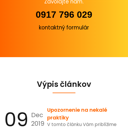
Zavolajte nám.
0917 796 029
kontaktný formulár
Výpis článkov
09
Upozornenie na nekalé
Dec
praktiky
2019
V tomto článku Vám priblížime