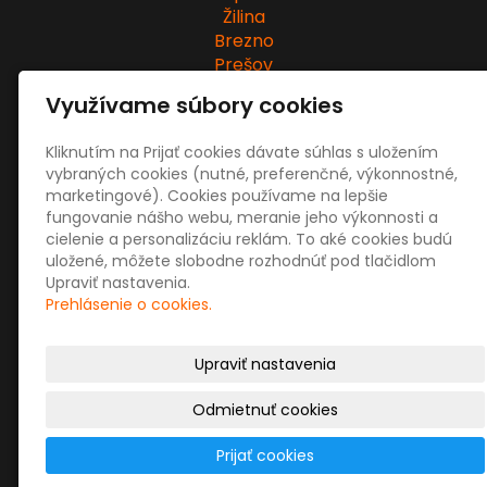
Žilina
Brezno
Prešov
Zvolen
Využívame súbory cookies
Martin
Bytča
Kliknutím na Prijať cookies dávate súhlas s uložením
vybraných cookies (nutné, preferenčné, výkonnostné,
marketingové). Cookies používame na lepšie
fungovanie nášho webu, meranie jeho výkonnosti a
cielenie a personalizáciu reklám. To aké cookies budú
uložené, môžete slobodne rozhodnúť pod tlačidlom
Upraviť nastavenia.
Prehlásenie o cookies.
Upraviť nastavenia
Odmietnuť cookies
Prijať cookies