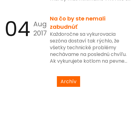
možnosti?
04
Na čo by ste nemali
Aug
zabudnúť
2017
Každoročne sa vykurovacia
sezóna dostaví tak rýchlo, že
všetky technické problémy
nechávame na poslednú chvíľu.
Ak vykurujete kotlom na pevne
palivo, alebo plynom práve pre
Vás je určený tento článok.
Archív