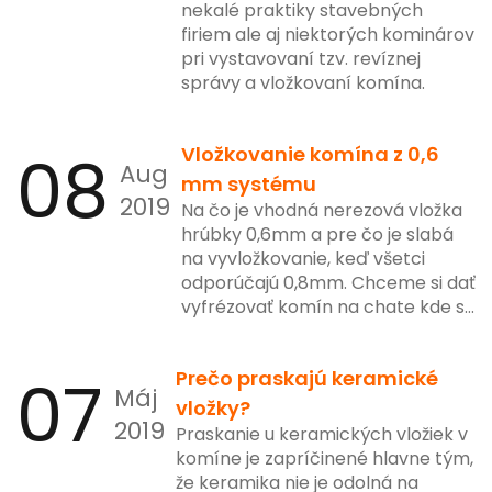
nekalé praktiky stavebných
firiem ale aj niektorých kominárov
pri vystavovaní tzv. revíznej
správy a vložkovaní komína.
08
Vložkovanie komína z 0,6
Aug
mm systému
2019
Na čo je vhodná nerezová vložka
hrúbky 0,6mm a pre čo je slabá
na vyvložkovanie, keď všetci
odporúčajú 0,8mm. Chceme si dať
vyfrézovať komín na chate kde sa
kúri tak 30 krát do roka. Je vložka
o hrúbke 0,6mm postačujúca?
07
Prečo praskajú keramické
Máj
vložky?
2019
Praskanie u keramických vložiek v
komíne je zapríčinené hlavne tým,
že keramika nie je odolná na