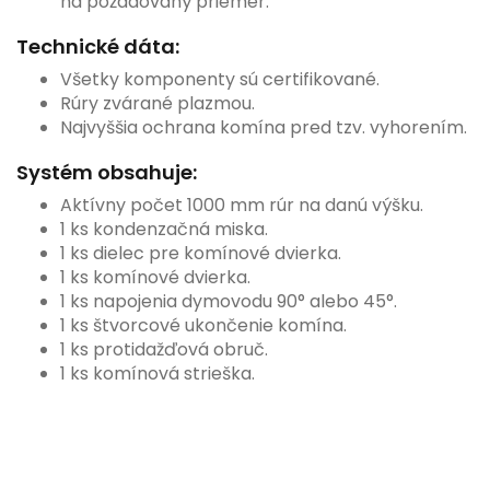
na požadovaný priemer.
Technické dáta:
Všetky komponenty sú certifikované.
Rúry zvárané plazmou.
Najvyššia ochrana komína pred tzv. vyhorením.
Systém obsahuje:
Aktívny počet 1000 mm rúr na danú výšku.
1 ks kondenzačná miska.
1 ks dielec pre komínové dvierka.
1 ks komínové dvierka.
1 ks napojenia dymovodu 90° alebo 45°.
1 ks štvorcové ukončenie komína.
1 ks protidažďová obruč.
1 ks komínová strieška.