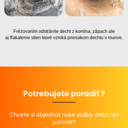
Frézovaním odstránite decht z komína, zápach ale
aj
fľakatenie
stien ktoré vzniká priesakom dechtu v murive.
Potrebujete poradiť ?
Chcete si objednať naše služby alebo len
poradiť?